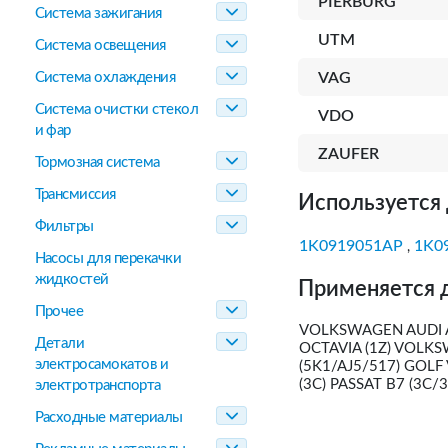
PIERBURG
Система зажигания
UTM
Система освещения
Система охлаждения
VAG
Система очистки стекол
VDO
и фар
ZAUFER
Тормозная система
Трансмиссия
Используется 
Фильтры
1K0919051AP
1K0
,
Насосы для перекачки
жидкостей
Применяется 
Прочее
VOLKSWAGEN AUDI A3 
Детали
OCTAVIA (1Z) VOLKS
электросамокатов и
(5K1/AJ5/517) GOLF V
(3C) PASSAT B7 (3C/3
электротранспорта
Расходные материалы