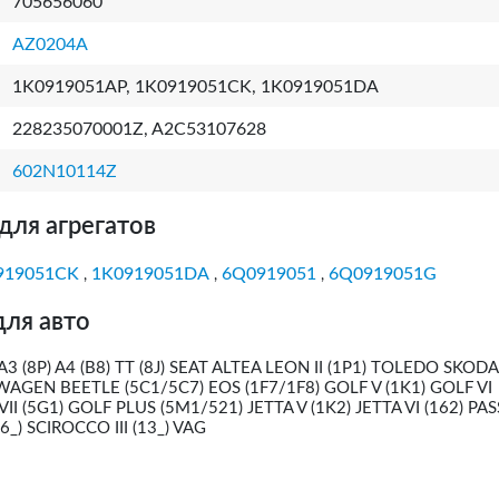
705656060
AZ0204A
1K0919051AP, 1K0919051CK, 1K0919051DA
228235070001Z, A2C53107628
602N10114Z
для агрегатов
919051CK
1K0919051DA
6Q0919051
6Q0919051G
,
,
,
для авто
(8P) A4 (B8) TT (8J) SEAT ALTEA LEON II (1P1) TOLEDO SKODA
WAGEN BEETLE (5C1/5C7) EOS (1F7/1F8) GOLF V (1K1) GOLF VI
II (5G1) GOLF PLUS (5M1/521) JETTA V (1K2) JETTA VI (162) PA
6_) SCIROCCO III (13_) VAG