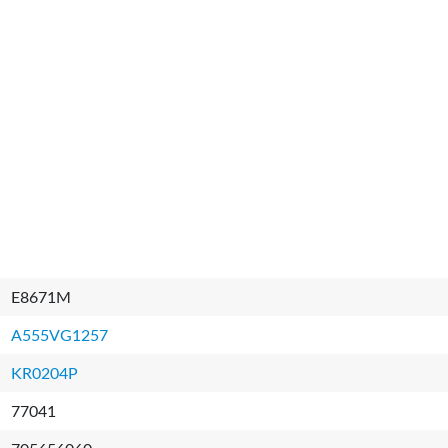
E8671M
A555VG1257
KR0204P
77041