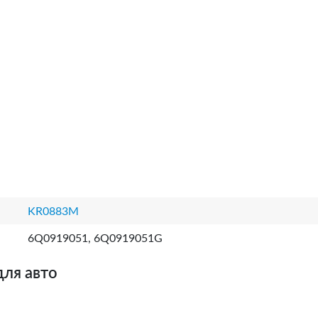
KR0883M
6Q0919051, 6Q0919051G
для авто