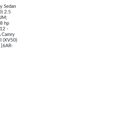
y Sedan
) 2.5
2JM;
8 hp
12 -
A Camry
I (XV50)
 [6AR-