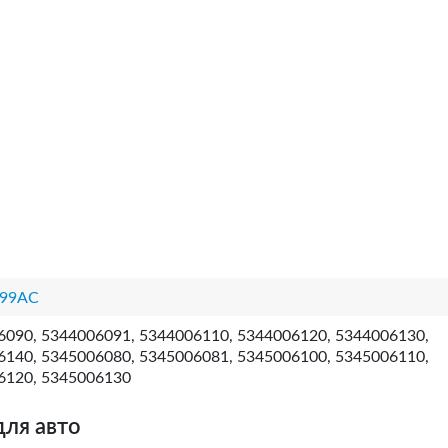
99AC
6090, 5344006091, 5344006110, 5344006120, 5344006130,
6140, 5345006080, 5345006081, 5345006100, 5345006110,
6120, 5345006130
для авто