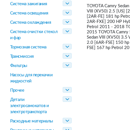
Система зажигания
TOYOTA Camry Sedan V
VIII (XV50) 2.5 [US] 
Система освещения
[2AR-FE] 181 hp Petr
2AR-FXE] 200 HP Hybr
Система охлаждения
Petrol 2011 - 2018 TO
Система очистки стекол
2015 TOYOTA Camry Se
Sedan VIII (XV50) 3.5
и фар
2.0 [6AR-FSE] 150 hp
Тормозная система
FSE] 167 hp Petrol 2
Трансмиссия
Фильтры
Насосы для перекачки
жидкостей
Прочее
Детали
электросамокатов и
электротранспорта
Расходные материалы