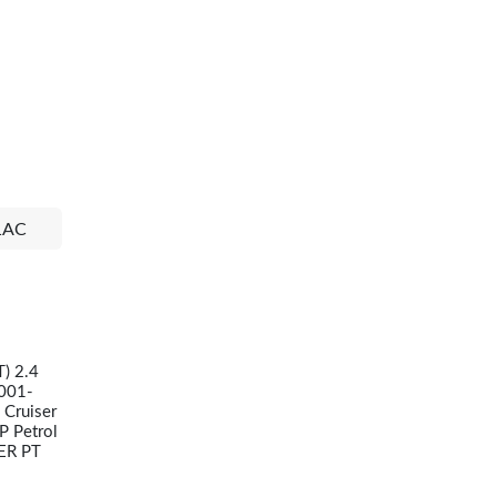
1AC
) 2.4
2001-
Cruiser
P Petrol
ER PT