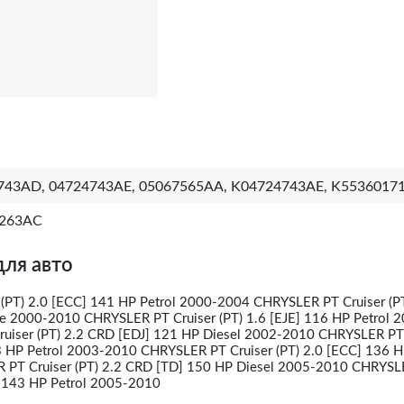
743AD, 04724743AE, 05067565AA, K04724743AE, K5536017
263AC
для авто
(PT) 2.0 [ECC] 141 HP Petrol 2000-2004 CHRYSLER PT Cruiser (PT
e 2000-2010 CHRYSLER PT Cruiser (PT) 1.6 [EJE] 116 HP Petrol 
iser (PT) 2.2 CRD [EDJ] 121 HP Diesel 2002-2010 CHRYSLER PT 
3 HP Petrol 2003-2010 CHRYSLER PT Cruiser (PT) 2.0 [ECC] 136 H
PT Cruiser (PT) 2.2 CRD [TD] 150 HP Diesel 2005-2010 CHRYSL
Z] 143 HP Petrol 2005-2010