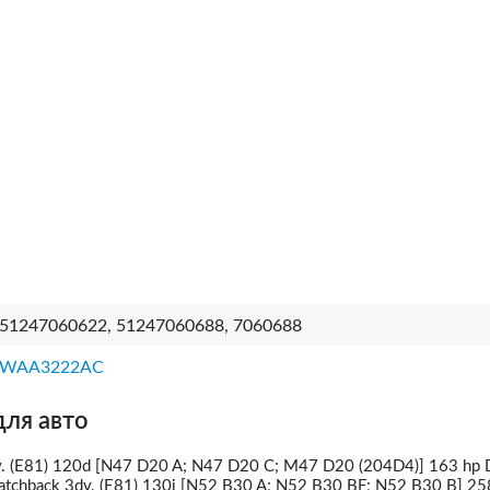
51247060622, 51247060688, 7060688
WAA3222AC
для авто
. (E81) 120d [N47 D20 A; N47 D20 C; M47 D20 (204D4)] 163 hp D
chback 3dv. (E81) 130i [N52 B30 A; N52 B30 BF; N52 B30 B] 25