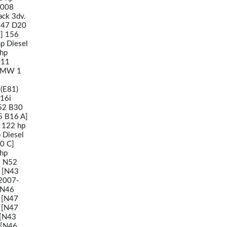
2008
ck 3dv.
N47 D20
] 156
p Diesel
hp
011
 BMW 1
 (E81)
16i
N52 B30
5 B16 A]
 122 hp
 Diesel
0 C]
 hp
; N52
i [N43
2007-
 N46
 [N47
 [N47
 [N43
 [N46