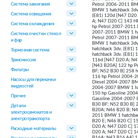
Система зажигания
Petrol 2006-2011 BMW
BMW 1 hatchback 3dv.
Система освещения
(E81) 120d [N47 D20
A; N47 D20 C] 143 H
Система охлаждения
hp Petrol 2007-2011 
2007-2011 BMW 1 hat
Система очистки стекол
Petrol 2007-2011 BMW
и фар
BMW 1 hatchback 3dv
hatchback 3dv. (E81
Тормозная система
hatchback 3dv. (E81)
Трансмиссия
116d [N47 D20 A; N4
[N43 B20A] 122 hp P
Фильтры
BF; N52 B30 B] 258 h
116 hp Petrol 2004-2
Насосы для перекачки
Diesel 2004-2007 BMW
жидкостей
2004-2007 BMW 1 hat
150 hp Gasoline 2004
Прочее
Gasoline 2004-2007 B
B30 BF; N52 B30 B] 2
Детали
B20A; N46 B20 B; N4
электросамокатов и
2011 BMW 1 hatchbac
электротранспорта
B20 E; N46 B20 C] 15
D20 A; N47 D20 C] 17
Расходные материалы
D20 A; N47 D20 C] 14
B16A; N43 B16 AA] 12