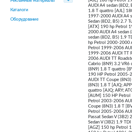
[AJL] 180 hp Petrol 
Рекламные материалы
AUDI A4 sedan (8D2, B
Каталоги
1.8 T quattro [AJL] 1
1997-2000 AUDI A4 se
Оборудование
Sedan (8D2, B5) 2.7 T
[ATX] 190 hp Petrol 1
2000 AUDI A4 sedan (
sedan (8D2, B5) 1.9 
hp Petrol 2000-2000 
Petrol 1999-2006 AUD
1999-2006 AUDI TT Ro
2006 AUDI TT Roadste
Cabrio (8N9) 3.2 VR6
(8N9) 1.8 T quattro [
190 HP Petrol 2005-2
AUDI TT Coupe (8N3) 
(8N3) 1.8 T [AJQ; AP
quattro [AJQ; ARY; A
[AUM] 150 HP Petrol 
Petrol 2003-2006 AUD
Coupe (8N3) 1.8 T [B
Petrol 2005-2006 AUD
Passat Sedan V (3B2)
Sedan V (3B2) 1.9 TD
[AGZ] 150 hp Petrol 