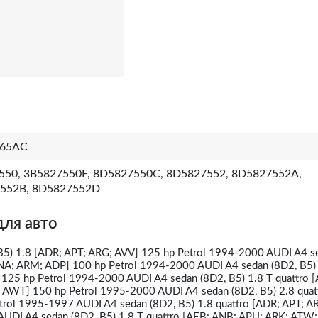
65AC
550, 3B5827550F, 8D5827550C, 8D5827552, 8D5827552A,
552B, 8D5827552D
для авто
B5) 1.8 [ADR; APT; ARG; AVV] 125 hp Petrol 1994-2000 AUDI A4 s
ANA; ARM; ADP] 100 hp Petrol 1994-2000 AUDI A4 sedan (8D2, B5)
 125 hp Petrol 1994-2000 AUDI A4 sedan (8D2, B5) 1.8 T quattro 
AWT] 150 hp Petrol 1995-2000 AUDI A4 sedan (8D2, B5) 2.8 quat
trol 1995-1997 AUDI A4 sedan (8D2, B5) 1.8 quattro [ADR; APT; A
AUDI A4 sedan (8D2, B5) 1.8 T quattro [AEB; ANB; APU; ARK; ATW