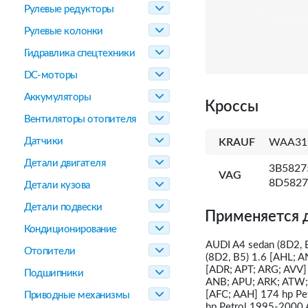
Рулевые редукторы
Рулевые колонки
Гидравлика спецтехники
DC-моторы
Аккумуляторы
Кроссы
Вентиляторы отопителя
Датчики
KRAUF
WAA31
Детали двигателя
3B5827
VAG
8D5827
Детали кузова
Детали подвески
Применяется 
Кондиционирование
AUDI A4 sedan (8D2, 
Отопители
(8D2, B5) 1.6 [AHL; 
[ADR; APT; ARG; AVV]
Подшипники
ANB; APU; ARK; ATW; 
[AFC; AAH] 174 hp Pe
Приводные механизмы
hp Petrol 1995-2000 