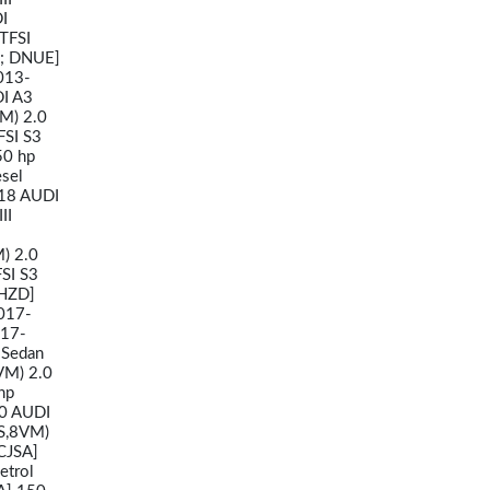
I
TFSI
C; DNUE]
013-
DI A3
VM) 2.0
FSI S3
50 hp
sel
018 AUDI
II
) 2.0
SI S3
CHZD]
017-
017-
 Sedan
VM) 2.0
hp
20 AUDI
VS,8VM)
CJSA]
etrol