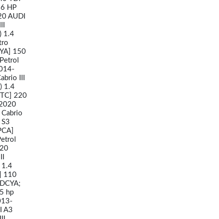
36 HP
020 AUDI
II
) 1.4
tro
CYA] 150
Petrol
2014-
brio III
) 1.4
NTC] 220
-2020
 Cabrio
 S3
PCA]
etrol
020
II
 1.4
] 110
 DCYA;
5 hp
013-
I A3
II