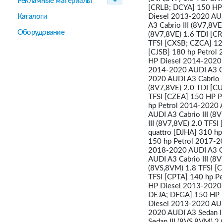
Рекламные материалы
[CRLB; DCYA] 150 HP 
Каталоги
Diesel 2013-2020 AUD
A3 Cabrio III (8V7,8V
Оборудование
(8V7,8VE) 1.6 TDI [C
TFSI [CXSB; CZCA] 125
[CJSB] 180 hp Petrol 
HP Diesel 2014-2020 A
2014-2020 AUDI A3 Ca
2020 AUDI A3 Cabrio I
(8V7,8VE) 2.0 TDI [C
TFSI [CZEA] 150 HP Pe
hp Petrol 2014-2020 
AUDI A3 Cabrio III (8
III (8V7,8VE) 2.0 TFS
quattro [DJHA] 310 h
150 hp Petrol 2017-2
2018-2020 AUDI A3 Ca
AUDI A3 Cabrio III (8
(8VS,8VM) 1.8 TFSI [
TFSI [CPTA] 140 hp P
HP Diesel 2013-2020 
DEJA; DFGA] 150 HP D
Diesel 2013-2020 AUD
2020 AUDI A3 Sedan I
Sedan III (8VS,8VM) 2