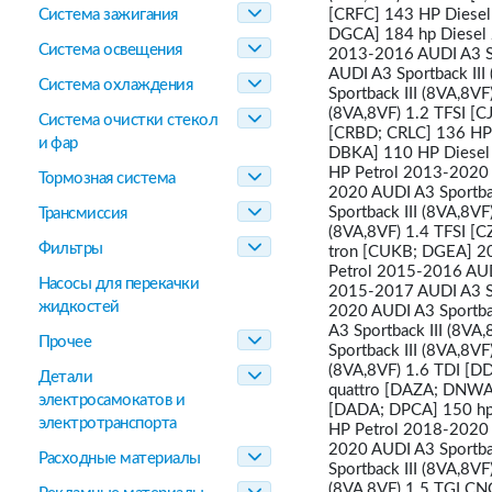
Система зажигания
[CRFC] 143 HP Diesel
DGCA] 184 hp Diesel 
Система освещения
2013-2016 AUDI A3 Sp
AUDI A3 Sportback III
Система охлаждения
Sportback III (8VA,8V
(8VA,8VF) 1.2 TFSI [C
Система очистки стекол
[CRBD; CRLC] 136 HP 
и фар
DBKA] 110 HP Diesel 
HP Petrol 2013-2020 
Тормозная система
2020 AUDI A3 Sportbac
Sportback III (8VA,8V
Трансмиссия
(8VA,8VF) 1.4 TFSI [C
Фильтры
tron [CUKB; DGEA] 20
Petrol 2015-2016 AUDI
Насосы для перекачки
2015-2017 AUDI A3 Spo
жидкостей
2020 AUDI A3 Sportba
A3 Sportback III (8VA
Прочее
Sportback III (8VA,8V
(8VA,8VF) 1.6 TDI [D
Детали
quattro [DAZA; DNWA]
электросамокатов и
[DADA; DPCA] 150 hp 
электротранспорта
HP Petrol 2018-2020 
2020 AUDI A3 Sportba
Расходные материалы
Sportback III (8VA,8V
(8VA,8VF) 1.5 TGI CN