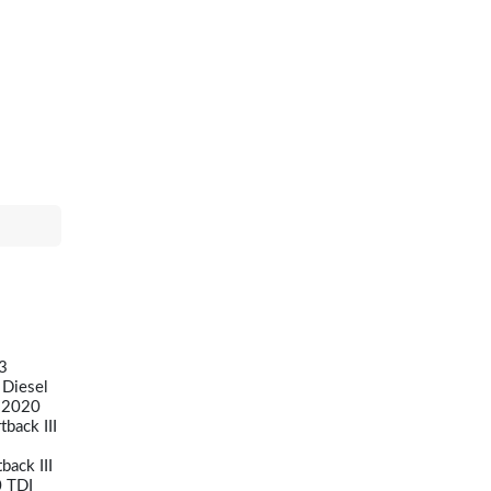
3
 Diesel
2-2020
back III
ack III
0 TDI