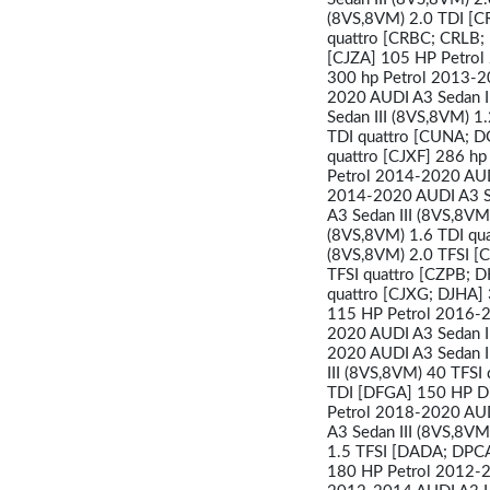
(8VS,8VM) 2.0 TDI [C
quattro [CRBC; CRLB;
[CJZA] 105 HP Petrol
300 hp Petrol 2013-2
2020 AUDI A3 Sedan I
Sedan III (8VS,8VM) 1
TDI quattro [CUNA; D
quattro [CJXF] 286 hp
Petrol 2014-2020 AUD
2014-2020 AUDI A3 S
A3 Sedan III (8VS,8VM
(8VS,8VM) 1.6 TDI qu
(8VS,8VM) 2.0 TFSI [
TFSI quattro [CZPB; 
quattro [CJXG; DJHA]
115 HP Petrol 2016-2
2020 AUDI A3 Sedan I
2020 AUDI A3 Sedan I
III (8VS,8VM) 40 TFSI
TDI [DFGA] 150 HP Di
Petrol 2018-2020 AUD
A3 Sedan III (8VS,8V
1.5 TFSI [DADA; DPCA
180 HP Petrol 2012-2