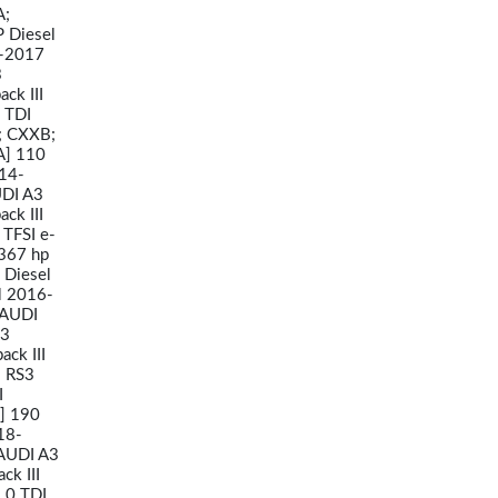
A;
 Diesel
3-2017
3
ck III
 TDI
; CXXB;
A] 110
014-
UDI A3
ck III
 TFSI e-
 367 hp
 Diesel
l 2016-
 AUDI
A3
ck III
5 RS3
I
] 190
18-
 AUDI A3
ck III
.0 TDI