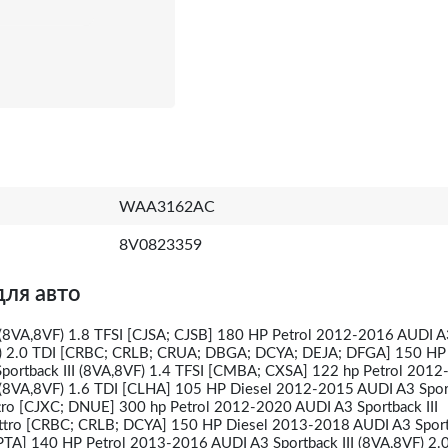
WAA3162AC
8V0823359
для авто
I (8VA,8VF) 1.8 TFSI [CJSA; CJSB] 180 HP Petrol 2012-2016 AUDI A
VF) 2.0 TDI [CRBC; CRLB; CRUA; DBGA; DCYA; DEJA; DFGA] 150 HP
ortback III (8VA,8VF) 1.4 TFSI [CMBA; CXSA] 122 hp Petrol 201
 (8VA,8VF) 1.6 TDI [CLHA] 105 HP Diesel 2012-2015 AUDI A3 Sport
tro [CJXC; DNUE] 300 hp Petrol 2012-2020 AUDI A3 Sportback III
attro [CRBC; CRLB; DCYA] 150 HP Diesel 2013-2018 AUDI A3 Sportb
PTA] 140 HP Petrol 2013-2016 AUDI A3 Sportback III (8VA,8VF) 2.