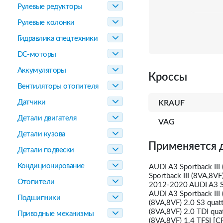
Рулевые редукторы
Рулевые колонки
Гидравлика спецтехники
DC-моторы
Аккумуляторы
Кроссы
Вентиляторы отопителя
Датчики
KRAUF
Детали двигателя
VAG
Детали кузова
Применяется 
Детали подвески
Кондиционирование
AUDI A3 Sportback II
Sportback III (8VA,8
Отопители
2012-2020 AUDI A3 Sp
AUDI A3 Sportback III
Подшипники
(8VA,8VF) 2.0 S3 quat
(8VA,8VF) 2.0 TDI qu
Приводные механизмы
(8VA,8VF) 1.4 TFSI [C