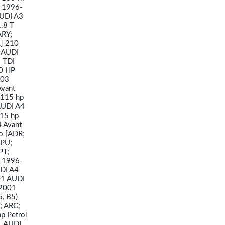
l 1996-
AUDI A3
.8 T
ARY;
L] 210
3 AUDI
9 TDI
00 HP
003
Avant
 115 hp
AUDI A4
115 hp
 Avant
ro [ADR;
APU;
PT;
l 1996-
UDI A4
01 AUDI
-2001
, B5)
; ARG;
p Petrol
1 AUDI