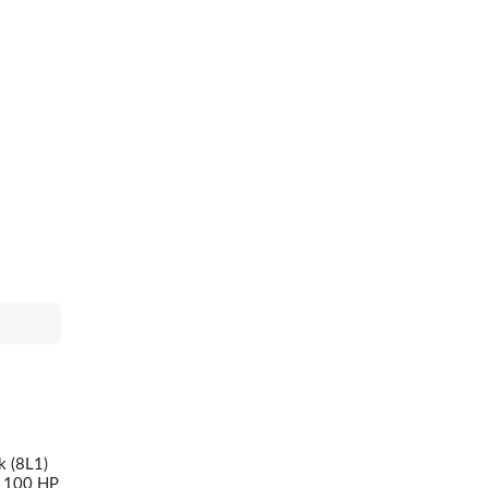
k (8L1)
] 100 HP