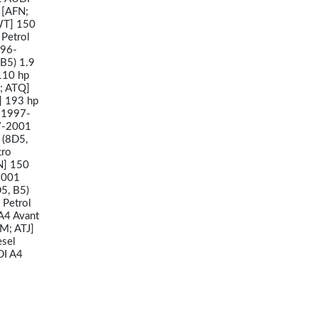
 [AFN;
WT] 150
Petrol
996-
B5) 1.9
110 hp
; ATQ]
] 193 hp
l 1997-
97-2001
 (8D5,
tro
N] 150
2001
5, B5)
 Petrol
A4 Avant
M; ATJ]
esel
DI A4