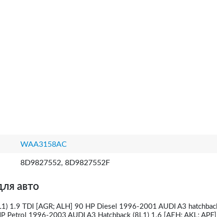
WAA3158AC
8D9827552, 8D9827552F
для авто
L1) 1.9 TDI [AGR; ALH] 90 HP Diesel 1996-2001 AUDI A3 hatchbac
P Petrol 1996-2003 AUDI A3 Hatchback (8L1) 1.6 [AEH; AKL; APF