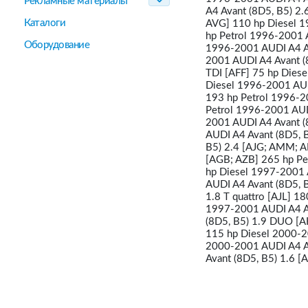
Рекламные материалы
A4 Avant (8D5, B5) 2.
Каталоги
AVG] 110 hp Diesel 1
hp Petrol 1996-2001 
Оборудование
1996-2001 AUDI A4 Av
2001 AUDI A4 Avant (
TDI [AFF] 75 hp Diese
Diesel 1996-2001 AUD
193 hp Petrol 1996-2
Petrol 1996-2001 AUD
2001 AUDI A4 Avant (
AUDI A4 Avant (8D5, B
B5) 2.4 [AJG; AMM; A
[AGB; AZB] 265 hp Pe
hp Diesel 1997-2001 
AUDI A4 Avant (8D5, B
1.8 T quattro [AJL] 1
1997-2001 AUDI A4 Av
(8D5, B5) 1.9 DUO [A
115 hp Diesel 2000-20
2000-2001 AUDI A4 Av
Avant (8D5, B5) 1.6 