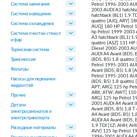
Система зажигания
Petrol 1996-2003 AUD
2003 AUDI A3 hatchba
Система освещения
hatchback (8L1) 1.9 
quattro [AJQ; ARY] 18
Система охлаждения
AUQ] 180 HP Petrol 1
hp Petrol 1999-2003 
Система очистки стекол
A3 hatchback (8L1) 1
и фар
quattro [ASZ] 131 HP
Diesel 2000-2003 AUD
Тормозная система
AUDI A4 Avant (8D5, 
Трансмиссия
(8D5, B5) 1.8 quattro
Petrol 1995-2001 AUD
Фильтры
Avant (8D5, B5) 1.8 [
Petrol 1995-2001 AUD
Насосы для перекачки
(8D5, B5) 1.8 quattro
жидкостей
APT; ARG] 125 hp Pet
ARK; ATW; AWT] 150 h
Прочее
ARG] 125 hp Petrol 1
2001 AUDI A4 Avant (
Детали
Avant (8D5, B5) 1.8 
электросамокатов и
A4 Avant (8D5, B5) 1
электротранспорта
AUDI A4 Avant (8D5, 
1.9 TDI [1Z; AHH; AH
Расходные материалы
AVV] 125 hp Petrol 1
1996-2001 AUDI A4 Av