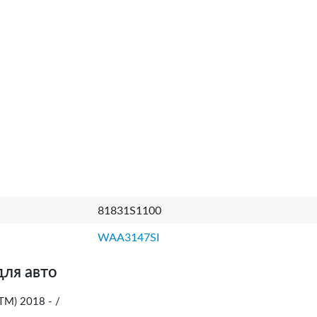
81831S1100
WAA3147SI
для авто
M) 2018 - /