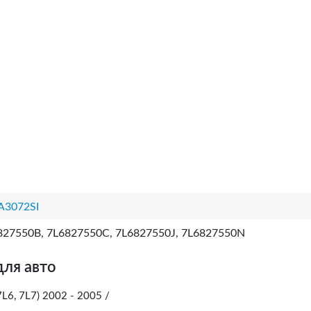
3072SI
827550B, 7L6827550C, 7L6827550J, 7L6827550N
для авто
6, 7L7) 2002 - 2005 /