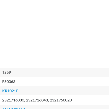
TS59
FS0063
KR1021F
2321716030, 2321716043, 2321750020