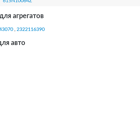
615N10064Z
для агрегатов
43070
2322116390
,
для авто