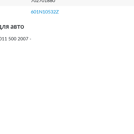
702701880
601N10532Z
для авто
011 500 2007 -