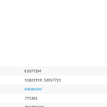
E10772M
51821919, 52057721
KR0842M
775301