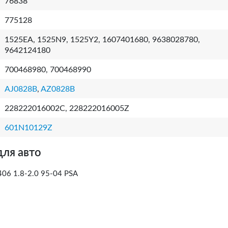
76838
775128
1525EA, 1525N9, 1525Y2, 1607401680, 9638028780,
9642124180
700468980, 700468990
AJ0828B
,
AZ0828B
228222016002C, 228222016005Z
601N10129Z
для авто
06 1.8-2.0 95-04 PSA