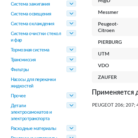
M@D
Система зажигания
Messmer
Система освещения
Система охлаждения
Peugeot-
Citroen
Система очистки стекол
и фар
PIERBURG
Тормозная система
UTM
Трансмиссия
VDO
Фильтры
ZAUFER
Насосы для перекачки
жидкостей
Применяется 
Прочее
PEUGEOT 206; 207; 4
Детали
электросамокатов и
электротранспорта
Расходные материалы