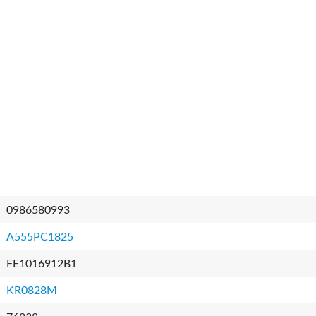
0986580993
A555PC1825
FE1016912B1
KR0828M