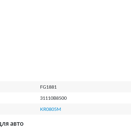
FG1881
31110B8500
KR0805M
для авто