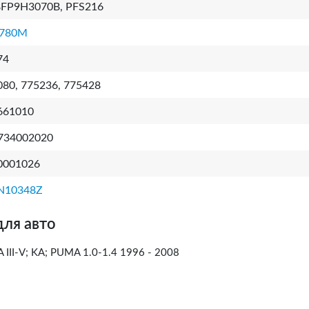
FP9H3070B, PFS216
780M
74
080, 775236, 775428
661010
734002020
0001026
N10348Z
для авто
III-V; KA; PUMA 1.0-1.4 1996 - 2008