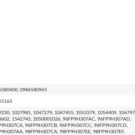
6580400, 0986580965
55163
230, 1027981, 1047279, 1047455, 1053379, 1054409, 106797
3602, 1542745, 2050001026, 96FP9H307AC, 96FP9H307AD,
P9H307CA, 96FP9H307CB, 96FP9H307CC, 96FP9H307CD,
P9H307AA, 98FP9H307CA, 98FP9H307EE, 98FP9H307EF,