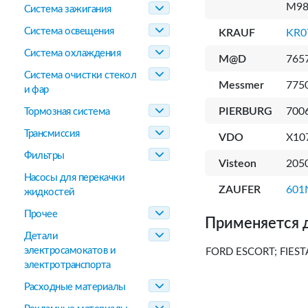
M98
Система зажигания
Система освещения
KRAUF
KR0
Система охлаждения
M@D
765
Система очистки стекол
Messmer
775
и фар
PIERBURG
700
Тормозная система
Трансмиссия
VDO
X10
Фильтры
Visteon
205
Насосы для перекачки
ZAUFER
601
жидкостей
Прочее
Применяется 
Детали
электросамокатов и
FORD ESCORT; FIESTA 
электротранспорта
Расходные материалы