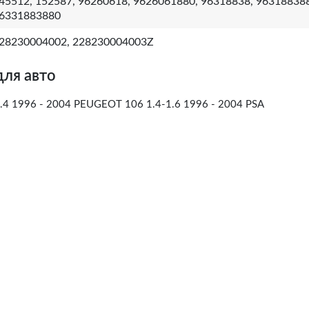
45512, 152587, 96260618, 9626061880, 96318838, 96318838
6331883880
28230004002, 228230004003Z
для авто
4 1996 - 2004 PEUGEOT 106 1.4-1.6 1996 - 2004 PSA