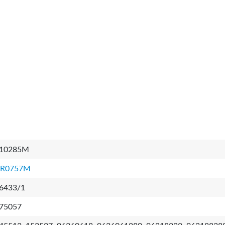
10285M
R0757M
6433/1
75057