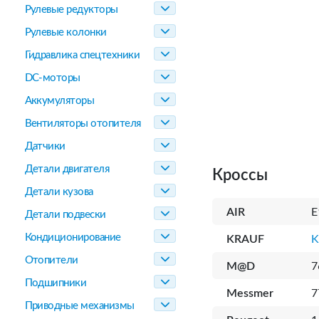
Рулевые редукторы
Рулевые колонки
Гидравлика спецтехники
DC-моторы
Аккумуляторы
Вентиляторы отопителя
Датчики
Детали двигателя
Кроссы
Детали кузова
AIR
E
Детали подвески
Кондиционирование
KRAUF
K
Отопители
M@D
7
Подшипники
Messmer
7
Приводные механизмы