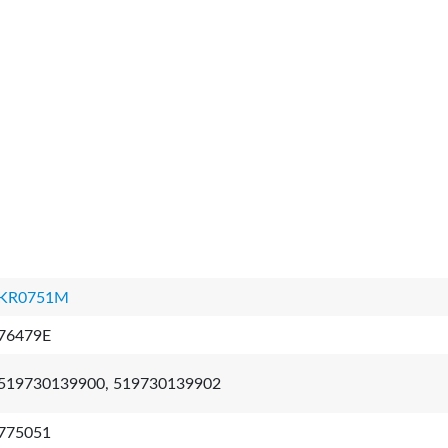
KR0751M
76479E
519730139900, 519730139902
775051