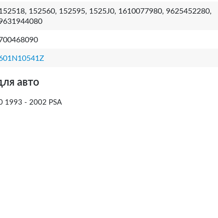
152518, 152560, 152595, 1525J0, 1610077980, 9625452280,
9631944080
700468090
601N10541Z
для авто
0 1993 - 2002 PSA