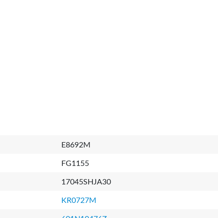
E8692M
FG1155
17045SHJA30
KR0727M