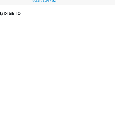
601N10476Z
для авто