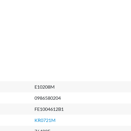
E10208M
0986580204
FE1004612B1
KR0721M