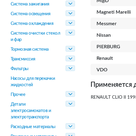
M@D
Система зажигания
Magneti Marelli
Система освещения
Система охлаждения
Messmer
Система очистки стекол
Nissan
и фар
PIERBURG
Тормозная система
Renault
Трансмиссия
Фильтры
VDO
Насосы для перекачки
Применяется 
жидкостей
Прочее
RENAULT CLIO II 199
Детали
электросамокатов и
электротранспорта
Расходные материалы