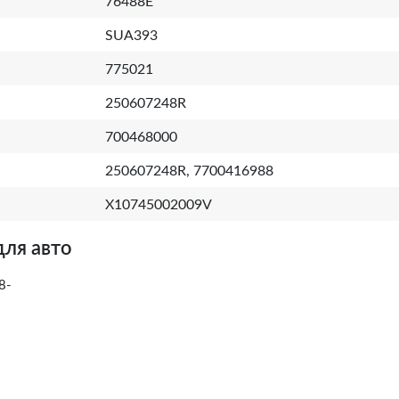
76488E
SUA393
775021
250607248R
700468000
250607248R, 7700416988
X10745002009V
для авто
8-