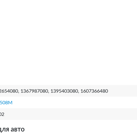
2654080, 1367987080, 1395403080, 1607366480
508M
02
для авто