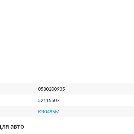
0580200935
52115507
KR0495M
для авто