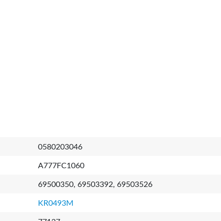
0580203046
A777FC1060
69500350, 69503392, 69503526
KR0493M