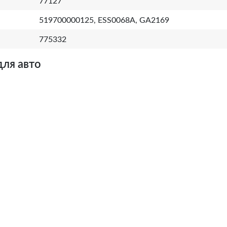
77127
519700000125, ESS0068A, GA2169
775332
для авто