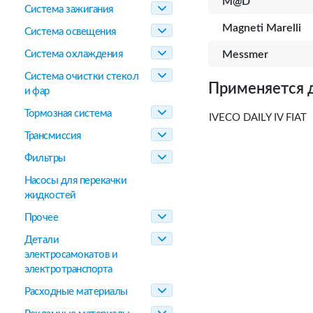
M@D
Система зажигания
Magneti Marelli
Система освещения
Система охлаждения
Messmer
Система очистки стекол
Применяется 
и фар
Тормозная система
IVECO DAILY IV FIAT
Трансмиссия
Фильтры
Насосы для перекачки
жидкостей
Прочее
Детали
электросамокатов и
электротранспорта
Расходные материалы