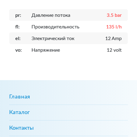
pr:
Давление потока
3.5 bar
fl:
Производительность
135 l/h
el:
Электрический ток
12 Amp
vo:
Напряжение
12 volt
Главная
Каталог
Контакты