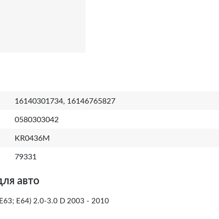
16140301734, 16146765827
0580303042
KR0436M
79331
для авто
63; E64) 2.0-3.0 D 2003 - 2010