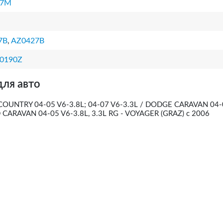
27M
7B
,
AZ0427B
0190Z
для авто
UNTRY 04-05 V6-3.8L; 04-07 V6-3.3L / DODGE CARAVAN 04-
D CARAVAN 04-05 V6-3.8L, 3.3L RG - VOYAGER (GRAZ) с 2006