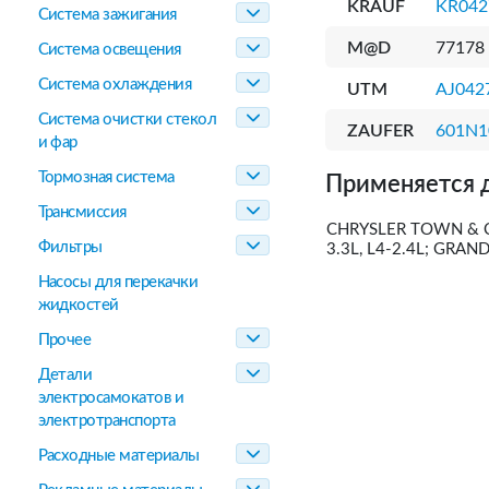
KRAUF
KR04
Система зажигания
M@D
77178
Система освещения
Система охлаждения
UTM
AJ042
Система очистки стекол
ZAUFER
601N1
и фар
Тормозная система
Применяется 
Трансмиссия
CHRYSLER TOWN & CO
Фильтры
3.3L, L4-2.4L; GRAN
Насосы для перекачки
жидкостей
Прочее
Детали
электросамокатов и
электротранспорта
Расходные материалы