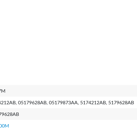
7M
4212AB, 05179628AB, 05179873AA, 5174212AB, 5179628AB
79628AB
00M