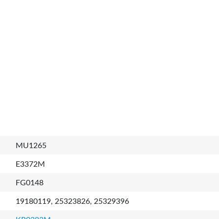
MU1265
E3372M
FG0148
19180119, 25323826, 25329396