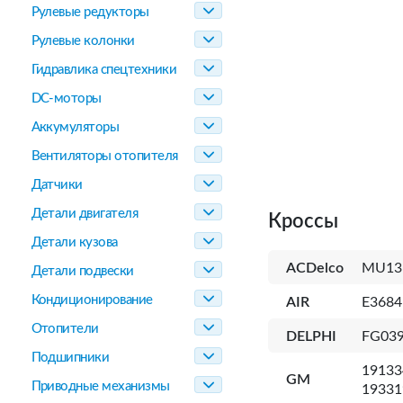
Рулевые редукторы
Рулевые колонки
Гидравлика спецтехники
DC-моторы
Аккумуляторы
Вентиляторы отопителя
Датчики
Детали двигателя
Кроссы
Детали кузова
ACDelco
MU13
Детали подвески
Кондиционирование
AIR
E368
Отопители
DELPHI
FG039
Подшипники
19133
GM
Приводные механизмы
19331