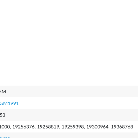
5M
7GM1991
53
1000, 19256376, 19258819, 19259398, 19300964, 19368768