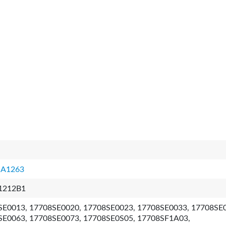
A1263
1212B1
SE0013, 17708SE0020, 17708SE0023, 17708SE0033, 17708SE
SE0063, 17708SE0073, 17708SE0S05, 17708SF1A03,