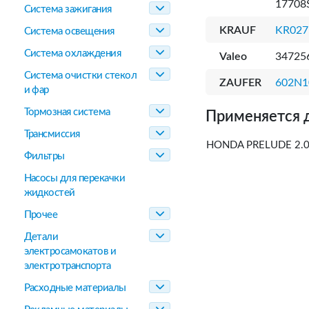
17708
Система зажигания
KRAUF
KR027
Система освещения
Система охлаждения
Valeo
34725
Система очистки стекол
ZAUFER
602N1
и фар
Тормозная система
Применяется 
Трансмиссия
HONDA PRELUDE 2.0 
Фильтры
Насосы для перекачки
жидкостей
Прочее
Детали
электросамокатов и
электротранспорта
Расходные материалы