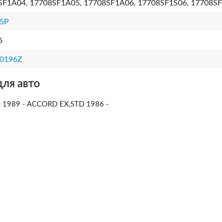
SF1A04, 17708SF1A05, 17708SF1A06, 17708SF1S06, 17708S
5P
6
0196Z
для авто
1989 - ACCORD EX,STD 1986 -