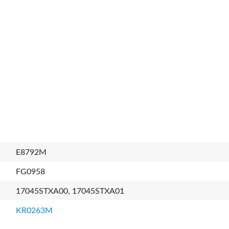
E8792M
FG0958
17045STXA00, 17045STXA01
KR0263M