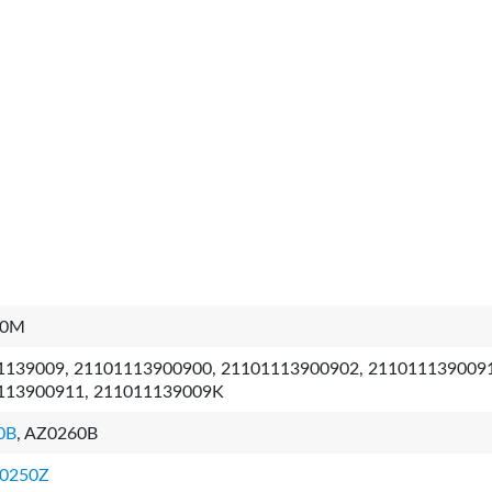
60M
1139009, 21101113900900, 21101113900902, 211011139009
113900911, 211011139009K
0B
, AZ0260B
0250Z