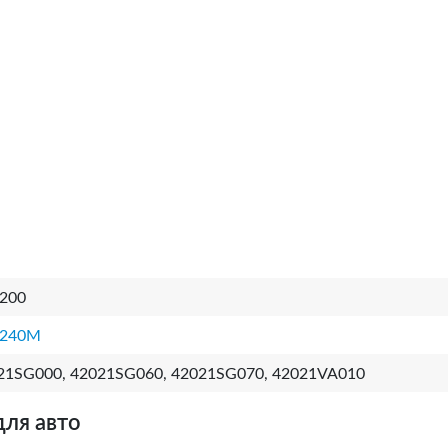
200
240M
21SG000, 42021SG060, 42021SG070, 42021VA010
для авто