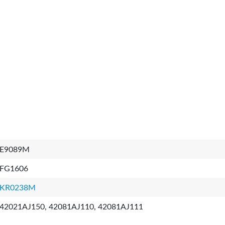
E9089M
FG1606
KR0238M
42021AJ150, 42081AJ110, 42081AJ111