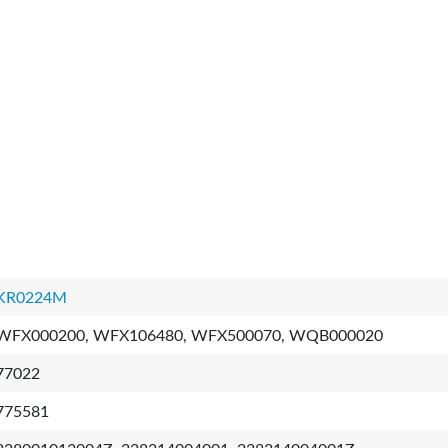
KR0224M
WFX000200, WFX106480, WFX500070, WQB000020
77022
775581