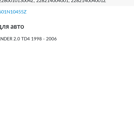
228001013004Z, 228214004001, 228214004001Z
601N10455Z
для авто
DER 2.0 TD4 1998 - 2006