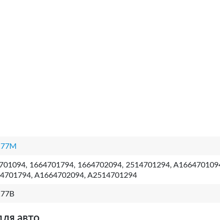
177M
701094, 1664701794, 1664702094, 2514701294, A166470109
4701794, A1664702094, A2514701294
177B
для авто