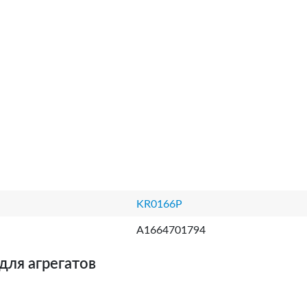
KR0166P
A1664701794
для агрегатов