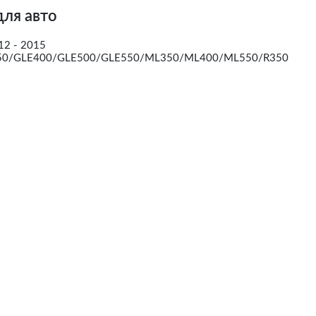
для авто
2 - 2015
50/GLE400/GLE500/GLE550/ML350/ML400/ML550/R350