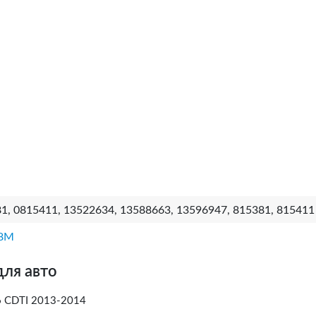
1, 0815411, 13522634, 13588663, 13596947, 815381, 815411
8M
для авто
.6 CDTI 2013-2014