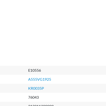
E10556
A555VG1925
KR0035P
76043