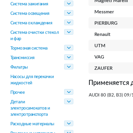
Magneti Marelli
Система зажигания
Messmer
Система освещения
Система охлаждения
PIERBURG
Система очистки стекол
Renault
и фар
UTM
Тормозная система
VAG
Трансмиссия
Фильтры
ZAUFER
Насосы для перекачки
Применяется 
жидкостей
Прочее
AUDI 80 (B2, B3) 09
Детали
электросамокатов и
электротранспорта
Расходные материалы