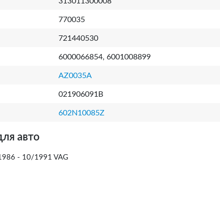
313011300008
770035
721440530
6000066854, 6001008899
AZ0035A
021906091B
602N10085Z
для авто
/1986 - 10/1991 VAG