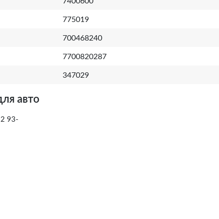
7400600
775019
700468240
7700820287
347029
для авто
2 93-