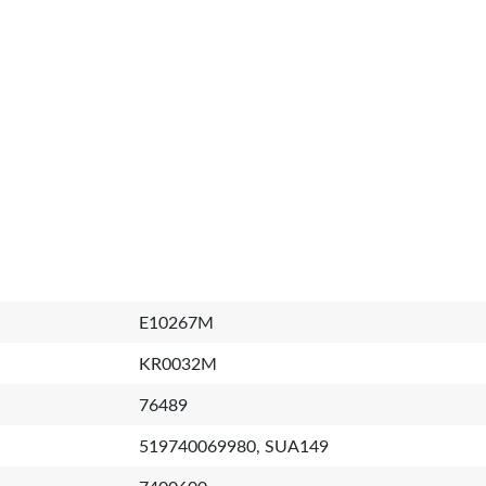
E10267M
KR0032M
76489
519740069980, SUA149