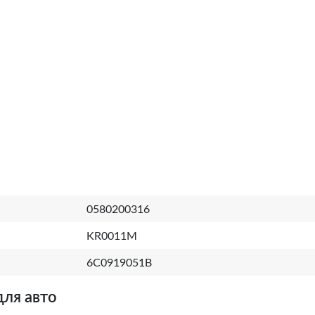
0580200316
KR0011M
6C0919051B
для авто