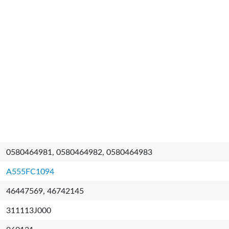
0580464981, 0580464982, 0580464983
A555FC1094
46447569, 46742145
311113J000