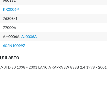
960131
KR0006P
76808/1
770006
AH0006A,
AJ0006A
602N10099Z
для авто
 1.9 JTD 80 1998 - 2001 LANCIA KAPPA SW 838B 2.4 1998 - 2001