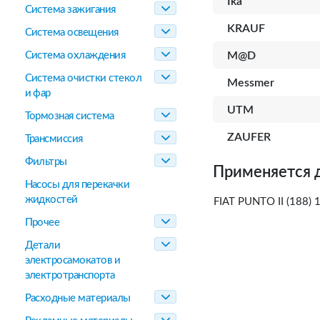
Ika
Система зажигания
KRAUF
Система освещения
Система охлаждения
M@D
Система очистки стекол
Messmer
и фар
UTM
Тормозная система
ZAUFER
Трансмиссия
Фильтры
Применяется 
Насосы для перекачки
жидкостей
FIAT PUNTO II (188)
Прочее
Детали
электросамокатов и
электротранспорта
Расходные материалы