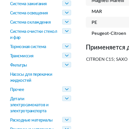
Magneti Marelli
Система зажигания
MAR
Система освещения
Система охлаждения
PE
Система очистки стекол
Peugeot-Citroen
и фар
Применяется 
Тормозная система
Трансмиссия
CITROEN C15; SAXO 
Фильтры
Насосы для перекачки
жидкостей
Прочее
Детали
электросамокатов и
электротранспорта
Расходные материалы