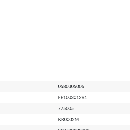
0580305006
FE1003012B1
775005
KR0002M