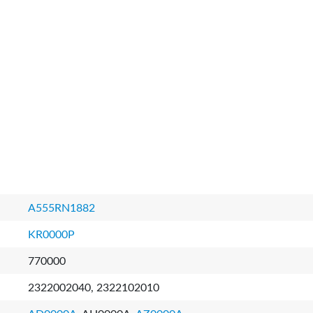
A555RN1882
KR0000P
770000
2322002040, 2322102010