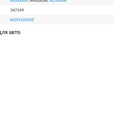
AD0000A
, AH0000A,
AZ0000A
347249
602N10109Z
для авто