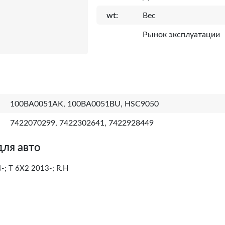
wt:
Вес
Рынок эксплуатации
100BA0051AK, 100BA0051BU, HSC9050
7422070299, 7422302641, 7422928449
для авто
; T 6X2 2013-; R.H