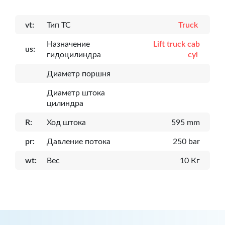
vt:
Тип ТС
Truck
Назначение
Lift truck cab
us:
гидоцилиндра
cyl
Диаметр поршня
Диаметр штока
цилиндра
R:
Ход штока
595 mm
pr:
Давление потока
250 bar
wt:
Вес
10 Кг