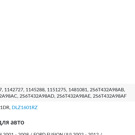
, 1142727, 1145288, 1151275, 1481081, 2S6T432A98AB,
2A98AC, 2S6T432A98AD, 2S6T432A98AE, 2S6T432A98AF
01DR,
DLZ1601RZ
для авто
D) 2001 - 2008 / FORD FUSION (JU) 2002 - 2012 /