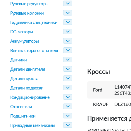
Рулевые редукторы
Рулевые колонки
Гидравлика спецтехники
DC-моторы
Аккумуляторы
Вентиляторы отопителя
Датчики
Детали двигателя
Кроссы
Детали кузова
1140747
Детали подвески
Ford
2S6T43
Кондиционирование
KRAUF
DLZ16
Отопители
Подшипники
Применяется 
Приводные механизмы
FORD FIESTA V (JH, J