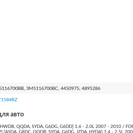
116700BB, 3M5116700BC, 4450975, 4895286
Z1584RZ
для авто
HWDB, QQDA, SYDA, G6DG, G6DD] 1.6 - 2.0L 2007 - 2010 / FO
P) [ASDA, G8DC, QQDB, SYDA, G6DG, JZDA, HYDA] 1.4 - 2.5L 200