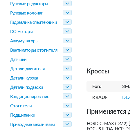
Рулевые редукторы
Рулевые колонки
Гидравлика спецтехники
DC-моторы
Аккумуляторы
Вентиляторы отопителя
Датчики
Детали двигателя
Кроссы
Детали кузова
Ford
3M5
Детали подвески
Кондиционирование
KRAUF
DL
Отопители
Применяется 
Подшипники
FORD C-MAX (DM2) [
Приводные механизмы
FOCUS II (DA, HCP, D