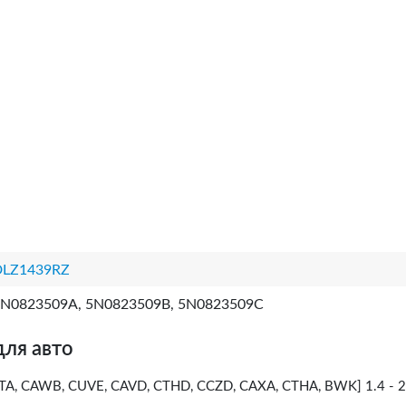
DLZ1439RZ
N0823509A, 5N0823509B, 5N0823509C
для авто
A, CAWB, CUVE, CAVD, CTHD, CCZD, CAXA, CTHA, BWK] 1.4 - 2