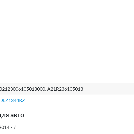
02123006105013000, A21R236105013
DLZ1344RZ
для авто
014 - /